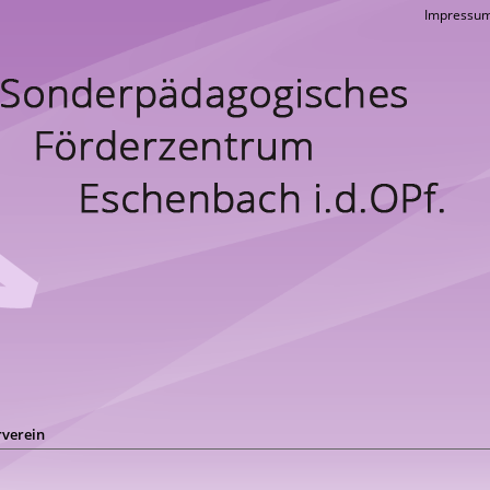
Impressu
rverein